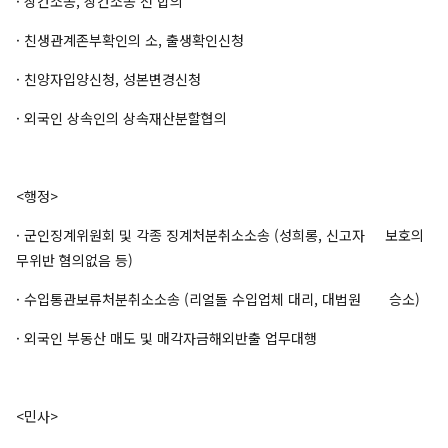
· 상간소송, 상간소송 전 합의
· 친생관계존부확인의 소, 출생확인신청
· 친양자입양신청, 성본변경신청
· 외국인 상속인의 상속재산분할협의
<행정>
· 군인징계위원회 및 각종 징계처분취소소송 (성희롱, 신고자 보호의
무위반 혐의없음 등)
· 수입통관보류처분취소소송 (리얼돌 수입업체 대리, 대법원 승소)
· 외국인 부동산 매도 및 매각자금해외반출 업무대행
<민사>