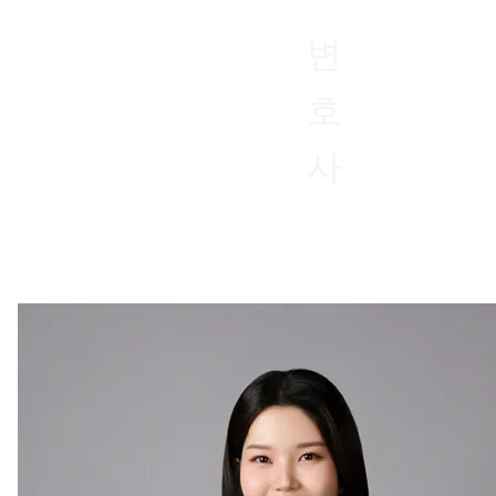
변
호
사