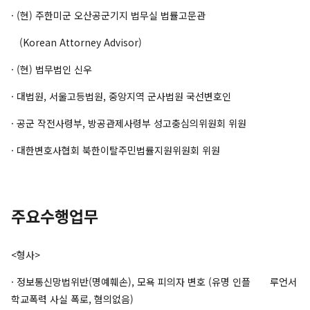
· (현) 주한미군 오산공군기지 법무실 법률고문관
(Korean Attorney Advisor)
· (현) 법무법인 신우
· 대법원, 서울고등법원, 중앙지역 군사법원 국선변호인
· 공군 작전사령부, 방공관제사령부 성고충심의위원회 위원
· 대한변호사협회 북한이탈주민법률지원위원회 위원
주요수행업무
<형사>
· 정보통신망법위반(명예훼손), 모욕 피의자 변호 (유명 인플 루언서
학교폭력 사실 폭로, 혐의없음)