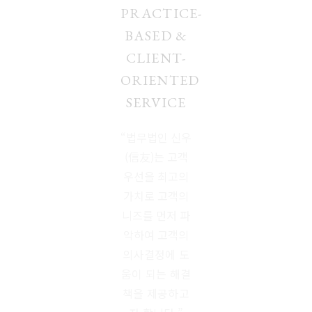
PRACTICE-
BASED &
CLIENT-
ORIENTED
SERVICE
“법무법인 신우
(信友)는 고객
우선을 최고의
가치로 고객의
니즈를 먼저 파
악하여
고객의
의사결정에 도
움이 되는 해결
책을 제공하고