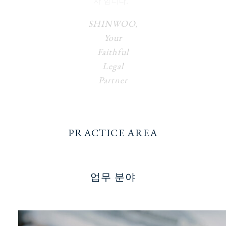
자 합니다.”
SHINWOO,
Your
Faithful
Legal
Partner
PRACTICE AREA
업무 분야